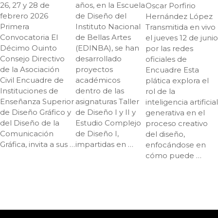
26, 27 y 28 de
años, en la Escuela
Oscar Porfirio
febrero 2026
de Diseño del
Hernández López
Primera
Instituto Nacional
Transmitida en vivo
Convocatoria El
de Bellas Artes
el jueves 12 de junio
Décimo Ouinto
(EDINBA), se han
por las redes
Consejo Directivo
desarrollado
oficiales de
de la Asociación
proyectos
Encuadre Esta
Civil Encuadre de
académicos
plática explora el
Instituciones de
dentro de las
rol de la
Enseñanza Superior
asignaturas Taller
inteligencia artificial
de Diseño Gráfico y
de Diseño I y II y
generativa en el
del Diseño de la
Estudio Complejo
proceso creativo
Comunicación
de Diseño I,
del diseño,
Gráfica, invita a sus …
impartidas en …
enfocándose en
cómo puede …