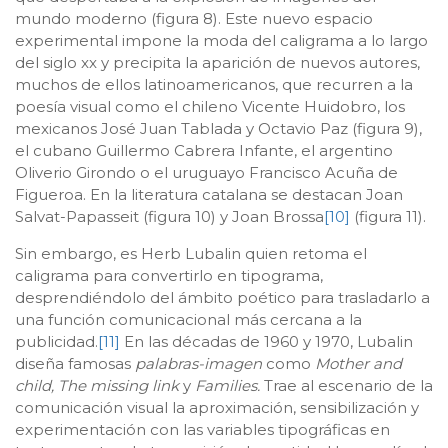
mundo moderno (figura 8). Este nuevo espacio
experimental impone la moda del caligrama a lo largo
del siglo xx y precipita la aparición de nuevos autores,
muchos de ellos latinoamericanos, que recurren a la
poesía visual como el chileno Vicente Huidobro, los
mexicanos José Juan Tablada y Octavio Paz (figura 9),
el cubano Guillermo Cabrera Infante, el argentino
Oliverio Girondo o el uruguayo Francisco Acuña de
Figueroa. En la literatura catalana se destacan Joan
Salvat-Papasseit (figura 10) y Joan Brossa
[10]
(figura 11).
Sin embargo, es Herb Lubalin quien retoma el
caligrama para convertirlo en tipograma,
desprendiéndolo del ámbito poético para trasladarlo a
una función comunicacional más cercana a la
publicidad.
[11]
En las décadas de 1960 y 1970, Lubalin
diseña famosas
palabras-imagen
como
Mother and
child, The missing link
y
Families.
Trae al escenario de la
comunicación visual la aproximación, sensibilización y
experimentación con las variables tipográficas en