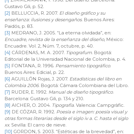
Gustavo Gili, p. 52.
[2]
BELLUCCIA, R. 2007.
El diseño gráfico y su
enseñanza: ilusiones y desengaños
. Buenos Aires:
Paidós, p. 83.
[3]
MEDRANO, J. 2005. “La eterna olvidada”, en:
Encuadre, revista de la enseñanza del diseño
, México:
Encuadre. Vol. 2, Núm. 7, octubre, p. 40.
[4]
CÁRDENAS, M. A. 2007.
Tipografum
. Bogotá:
Editorial de la Universidad Nacional de Colombia, p. 4.
[5]
FONTANA, R. 1996.
Pensamiento tipográfico
.
Buenos Aires: Edicial, p. 22.
[6]
AGUILLÓN Rojas, J. 2007.
Estadísticas del libro en
Colombia 2006
. Bogotá: Cámara Colombiana del Libro.
[7]
RUDER, E. 1992.
Manual de diseño tipográfico
.
Barcelona: Gustavo Gili, p. 134 y 210.
[8]
AICHER, O. 2004.
Tipografía
. Valencia: Campgràfic.
[9]
DE CÓZAR, R. 1992.
Poesía e imagen: poesía visual y
otras formas literarias desde el siglo iv a. C. hasta el siglo
xx
. Sevilla: El carro de nieve.
[10]
GORDON, S. 2003. “Estéticas de la brevedad”, en: