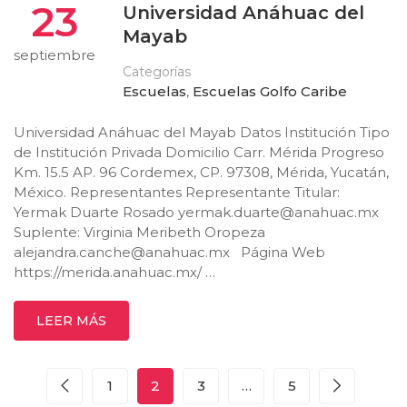
23
Universidad Anáhuac del
Mayab
septiembre
Categorías
Escuelas
,
Escuelas Golfo Caribe
Universidad Anáhuac del Mayab Datos Institución Tipo
de Institución Privada Domicilio Carr. Mérida Progreso
Km. 15.5 AP. 96 Cordemex, CP. 97308, Mérida, Yucatán,
México. Representantes Representante Titular:
Yermak Duarte Rosado
yermak.duarte@anahuac.mx
Suplente: Virginia Meribeth Oropeza
alejandra.canche@anahuac.mx
Página Web
https://merida.anahuac.mx/ …
LEER MÁS
1
2
3
…
5