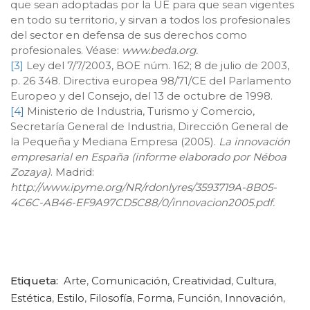
que sean adoptadas por la UE para que sean vigentes
en todo su territorio, y sirvan a todos los profesionales
del sector en defensa de sus derechos como
profesionales. Véase:
www.beda.org.
[3]
Ley del 7/7/2003, BOE núm. 162; 8 de julio de 2003,
p. 26 348. Directiva europea 98/71/CE del Parlamento
Europeo y del Consejo, del 13 de octubre de 1998.
[4]
Ministerio de Industria, Turismo y Comercio,
Secretaría General de Industria, Dirección General de
la Pequeña y Mediana Empresa (2005).
La innovación
empresarial en España (informe elaborado por Néboa
Zozaya)
. Madrid:
http://www.ipyme.org/NR/rdonlyres/3593719A-8B05-
4C6C-AB46-EF9A97CD5C88/0/innovacion2005.pdf.
Etiqueta:
Arte
,
Comunicación
,
Creatividad
,
Cultura
,
Estética
,
Estilo
,
Filosofía
,
Forma
,
Función
,
Innovación
,