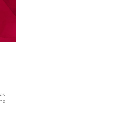
los
one