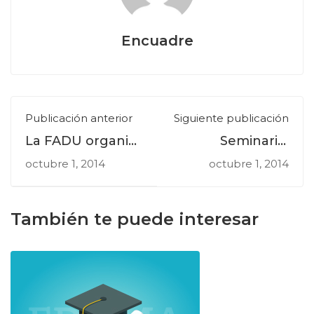
Encuadre
Publicación anterior
Siguiente publicación
La FADU organiza
Seminario:
cursos de
“Dirección e
octubre 1, 2014
octubre 1, 2014
formación
innovación de
docente como
empresas
parte de la
creativas”
También te puede interesar
vinculación entre
universidades
pertenecientes a
Encuadre